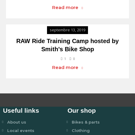
Read more
septembre 13, 2019
RAW Ride Training Camp hosted by
Smith’s Bike Shop
1
0
Read more
Useful links
Our shop
About us
Bikes & parts
Local events
Clothing