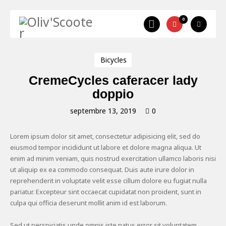
0
Bicycles
CremeCycles caferacer lady
doppio
septembre 13, 2019
0
Lorem ipsum dolor sit amet, consectetur adipisicing elit, sed do
eiusmod tempor incididunt ut labore et dolore magna aliqua. Ut
enim ad minim veniam, quis nostrud exercitation ullamco laboris nisi
ut aliquip ex ea commodo consequat. Duis aute irure dolor in
reprehenderit in voluptate velit esse cillum dolore eu fugiat nulla
pariatur. Excepteur sint occaecat cupidatat non proident, sunt in
culpa qui officia deserunt mollit anim id est laborum.
Sed ut perspiciatis unde omnis iste natus error sit voluptatem