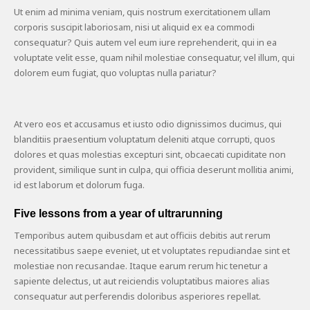
Ut enim ad minima veniam, quis nostrum exercitationem ullam
corporis suscipit laboriosam, nisi ut aliquid ex ea commodi
consequatur? Quis autem vel eum iure reprehenderit, qui in ea
voluptate velit esse, quam nihil molestiae consequatur, vel illum, qui
dolorem eum fugiat, quo voluptas nulla pariatur?
At vero eos et accusamus et iusto odio dignissimos ducimus, qui
blanditiis praesentium voluptatum deleniti atque corrupti, quos
dolores et quas molestias excepturi sint, obcaecati cupiditate non
provident, similique sunt in culpa, qui officia deserunt mollitia animi,
id est laborum et dolorum fuga.
Five lessons from a year of ultrarunning
Temporibus autem quibusdam et aut officiis debitis aut rerum
necessitatibus saepe eveniet, ut et voluptates repudiandae sint et
molestiae non recusandae. Itaque earum rerum hic tenetur a
sapiente delectus, ut aut reiciendis voluptatibus maiores alias
consequatur aut perferendis doloribus asperiores repellat.