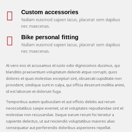
Custom accessories
Nullam euismod sapien lacus, placerat sem dapibus
nec maecenas.
Bike personal fitting
Nullam euismod sapien lacus, placerat sem dapibus
nec maecenas.
At vero eos et accusamus et iusto odio dignissimos ducimus, qui
blanditiis praesentium voluptatum deleniti atque corrupti, quos
dolores et quas molestias excepturi sint, obcaecati cupiditate non
provident, similique sunt in culpa, qui officia deserunt mollitia animi,
id est laborum et dolorum fuga.
Temporibus autem quibusdam et aut officiis debitis aut rerum
necessitatibus saepe eveniet, ut et voluptates repudiandae sint et
molestiae non recusandae. Itaque earum rerum hic tenetur a
sapiente delectus, ut aut reiciendis voluptatibus maiores alias
consequatur aut perferendis doloribus asperiores repellat.