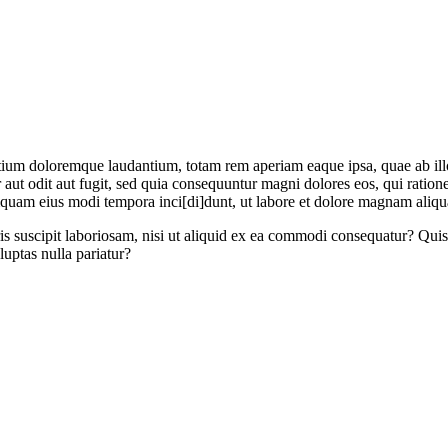
tium doloremque laudantium, totam rem aperiam eaque ipsa, quae ab illo i
aut odit aut fugit, sed quia consequuntur magni dolores eos, qui ratio
numquam eius modi tempora inci[di]dunt, ut labore et dolore magnam aliq
 suscipit laboriosam, nisi ut aliquid ex ea commodi consequatur? Quis a
luptas nulla pariatur?