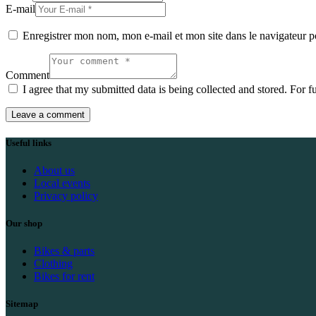
E-mail
Enregistrer mon nom, mon e-mail et mon site dans le navigateur
Comment
I agree that my submitted data is being collected and stored. For f
Useful links
About us
Local events
Privacy policy
Our shop
Bikes & parts
Clothing
Bikes for rent
Sitemap