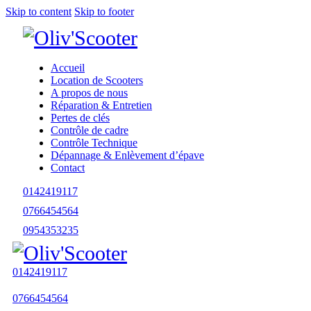
Skip to content
Skip to footer
Accueil
Location de Scooters
A propos de nous
Réparation & Entretien
Pertes de clés
Contrôle de cadre
Contrôle Technique
Dépannage & Enlèvement d’épave
Contact
0142419117
0766454564
0954353235
0142419117
0766454564