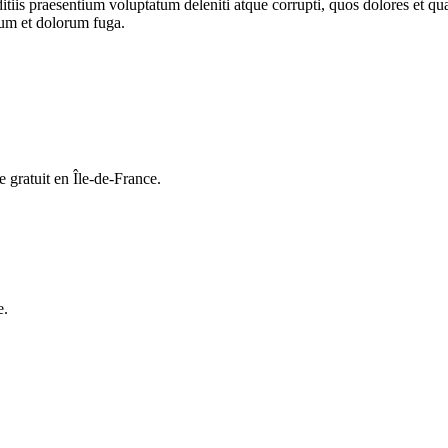
tiis praesentium voluptatum deleniti atque corrupti, quos dolores et qua
orum et dolorum fuga.
 gratuit en Île-de-France.
e.