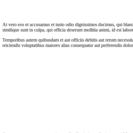
At vero eos et accusamus et iusto odio dignissimos ducimus, qui blandi
similique sunt in culpa, qui officia deserunt mollitia animi, id est lab
Temporibus autem quibusdam et aut officiis debitis aut rerum necessita
reiciendis voluptatibus maiores alias consequatur aut perferendis dolor